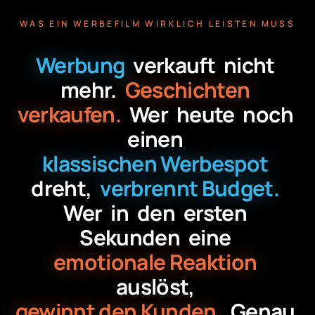
WAS EIN WERBEFILM WIRKLICH LEISTEN MUSS
Werbung
verkauft
nicht
mehr.
Geschichten
verkaufen.
Wer
heute
noch
einen
klassischen Werbespot
dreht,
verbrennt Budget.
Wer
in
den
ersten
Sekunden
eine
emotionale Reaktion
auslöst,
gewinnt den Kunden.
Genau