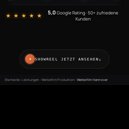
5,0
Google Rating · 50+ zufriedene
★ ★ ★ ★ ★
Kunden
SHOWREEL JETZT ANSEHEN
↓
Startseite
›
Leistungen
›
Werbefilm Produktion
›
Werbefilm Hannover