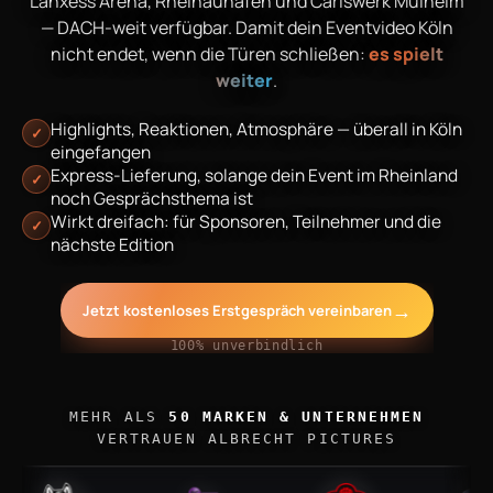
Lanxess Arena, Rheinauhafen und Carlswerk Mülheim
— DACH-weit verfügbar. Damit dein Eventvideo Köln
nicht endet, wenn die Türen schließen:
es spielt
weiter
.
Highlights, Reaktionen, Atmosphäre — überall in Köln
✓
eingefangen
Express-Lieferung, solange dein Event im Rheinland
✓
noch Gesprächsthema ist
Wirkt dreifach: für Sponsoren, Teilnehmer und die
✓
nächste Edition
→
Jetzt kostenloses Erstgespräch vereinbaren
100% unverbindlich
MEHR ALS
50 MARKEN & UNTERNEHMEN
VERTRAUEN ALBRECHT PICTURES