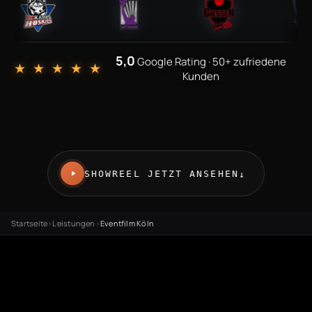
5,0
Google Rating · 50+ zufriedene
★ ★ ★ ★ ★
Kunden
SHOWREEL JETZT ANSEHEN
↓
Startseite
›
Leistungen
›
Eventfilm Köln