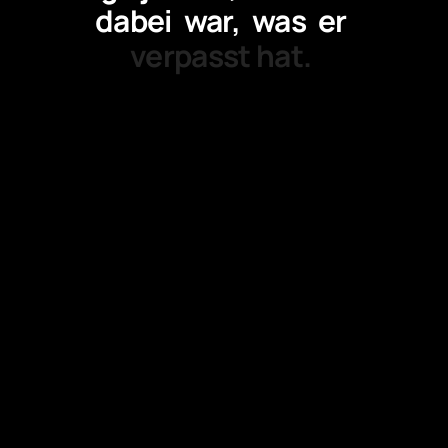
dabei
war,
was
er
verpasst hat.